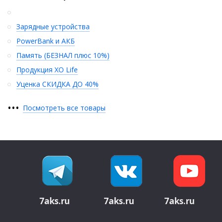
Зарядные устройства
PowerBank и АКБ
Память (БЕЗНАЛ плюс 10%)
Продукция XO Life
Уценка СКИДКА ДО 40%
•
•
•
Посмотреть все товары
7aks.ru
7aks.ru
7aks.ru