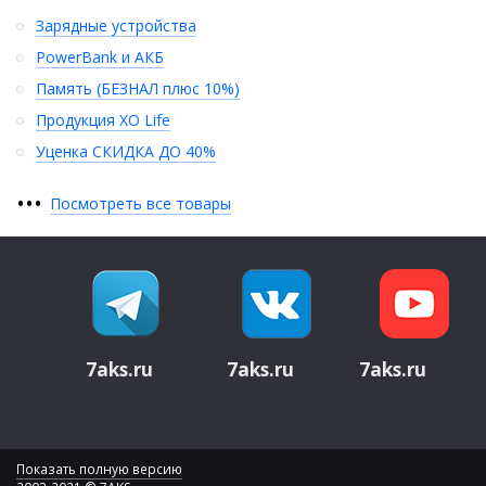
Зарядные устройства
PowerBank и АКБ
Память (БЕЗНАЛ плюс 10%)
Продукция XO Life
Уценка СКИДКА ДО 40%
•
•
•
Посмотреть все товары
7aks.ru
7aks.ru
7aks.ru
Показать полную версию