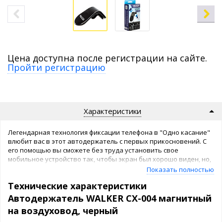
Цена доступна после регистрации на сайте.
Пройти регистрацию
Характеристики
Легендарная технология фиксации телефона в "Одно касание"
влюбит вас в этот автодержатель с первых прикосновений. С
его помощью вы сможете без труда установить свое
мобильное устройство так, чтобы экран был хорошо виден, но,
в то же время, не отвлекал вас от дороги. Усиленные магниты
Показать полностью
обеспечивают надежную фиксацию смартфона. Лапки
Технические характеристики
прищепки имеют силиконовые вставки для того, чтобы не
поцарапать дефлектор обдува. В комплект входят две
Автодержатель WALKER CX-004 магнитный
пластины разной формы (прямоугольная и круглая). Магнитный
на воздуховод, черный
держатель изготовлен с использованием современных
технологий и позволяет подключать к смартфону зарядное