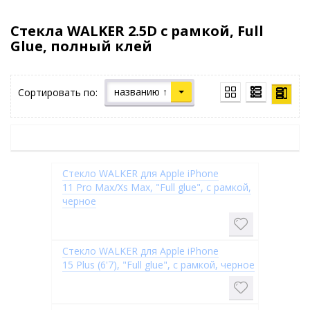
Стекла WALKER 2.5D с рамкой, Full
Glue, полный клей
названию ↑
Сортировать по:
Стекло WALKER для Apple iPhone
11 Pro Max/Xs Max, "Full glue", с рамкой,
черное
Стекло WALKER для Apple iPhone
15 Plus (6'7), "Full glue", с рамкой, черное