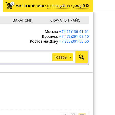
0
0
УЖЕ В КОРЗИНЕ:
0
позиций
на сумму
Р
ВАКАНСИИ
СКАЧАТЬ ПРАЙС
Москва
+7(499)136-61-61
Воронеж
+7(473)291-09-10
Ростов-на-Дону
+7(863)301-55-50
Товары