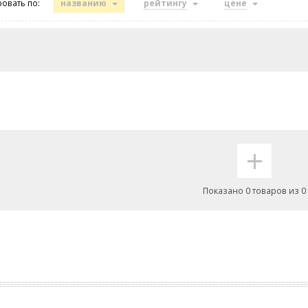
овать по:
названию
рейтингу
цене
+
Показано 0 товаров из 0