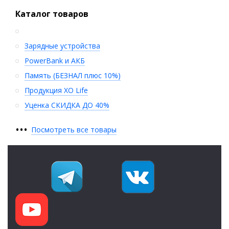
Каталог товаров
Зарядные устройства
PowerBank и АКБ
Память (БЕЗНАЛ плюс 10%)
Продукция XO Life
Уценка СКИДКА ДО 40%
•
•
•
Посмотреть все товары