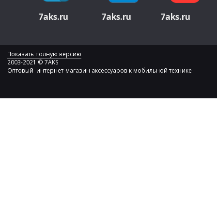
7aks.ru
7aks.ru
7aks.ru
Показать полную версию
2003-2021 © 7AKS
Оптовый интернет-магазин аксессуаров к мобильной технике