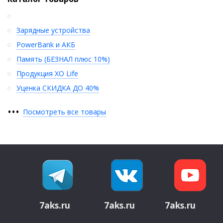
Зарядные устройства
PowerBank и АКБ
Память (БЕЗНАЛ плюс 10%)
Продукция XO Life
Уценка СКИДКА ДО 40%
•
•
•
Посмотреть все товары
7aks.ru
7aks.ru
7aks.ru