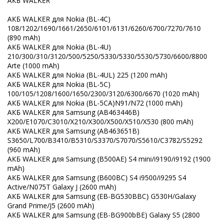
АКБ WALKER
АКБ WALKER для Nokia (BL-4C)
108/1202/1690/1661/2650/6101/6131/6260/6700/7270/7610
(890 mAh)
АКБ WALKER для Nokia (BL-4U)
210/300/310/3120/500/5250/5330/5330/5530/5730/6600/8800
Arte (1000 mAh)
АКБ WALKER для Nokia (BL-4UL) 225 (1200 mAh)
АКБ WALKER для Nokia (BL-5C)
100/105/1208/1600/1650/2300/3120/6300/6670 (1020 mAh)
АКБ WALKER для Nokia (BL-5CA)N91/N72 (1000 mAh)
АКБ WALKER для Samsung (AB463446B)
X200/E1070/C3010/X210/X300/X500/X510/X530 (800 mAh)
АКБ WALKER для Samsung (AB463651B)
S3650/L700/B3410/B5310/S3370/S7070/S5610/C3782/S5292
(960 mAh)
АКБ WALKER для Samsung (B500AE) S4 mini/i9190/i9192 (1900
mAh)
АКБ WALKER для Samsung (B600BC) S4 i9500/i9295 S4
Active/N075T Galaxy J (2600 mAh)
АКБ WALKER для Samsung (EB-BG530BBC) G530H/Galaxy
Grand Prime/J5 (2600 mAh)
АКБ WALKER для Samsung (EB-BG900bBE) Galaxy S5 (2800