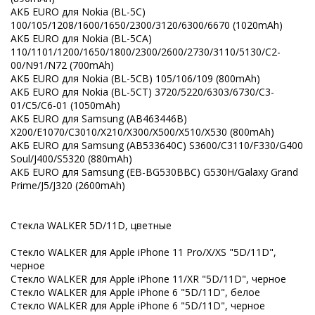
АКБ EURO для Nokia (BL-5C)
100/105/1208/1600/1650/2300/3120/6300/6670 (1020mAh)
АКБ EURO для Nokia (BL-5CA)
110/1101/1200/1650/1800/2300/2600/2730/3110/5130/C2-
00/N91/N72 (700mAh)
АКБ EURO для Nokia (BL-5CB) 105/106/109 (800mAh)
АКБ EURO для Nokia (BL-5CT) 3720/5220/6303/6730/C3-
01/C5/C6-01 (1050mAh)
АКБ EURO для Samsung (AB463446B)
X200/E1070/C3010/X210/X300/X500/X510/X530 (800mAh)
АКБ EURO для Samsung (AB533640C) S3600/C3110/F330/G400
Soul/J400/S5320 (880mAh)
АКБ EURO для Samsung (EB-BG530BBC) G530H/Galaxy Grand
Prime/J5/J320 (2600mAh)
Стекла WALKER 5D/11D, цветные
Стекло WALKER для Apple iPhone 11 Pro/X/XS "5D/11D",
черное
Стекло WALKER для Apple iPhone 11/XR "5D/11D", черное
Стекло WALKER для Apple iPhone 6 "5D/11D", белое
Стекло WALKER для Apple iPhone 6 "5D/11D", черное