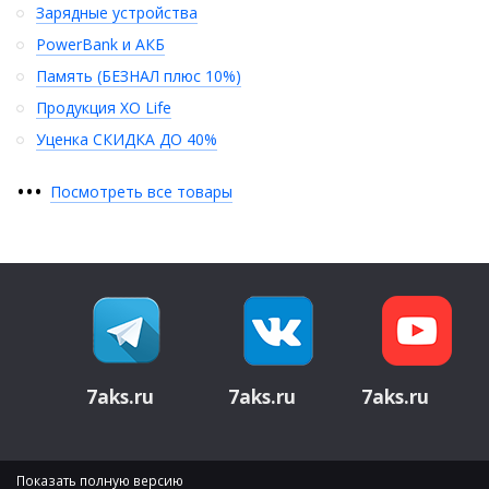
Зарядные устройства
PowerBank и АКБ
Память (БЕЗНАЛ плюс 10%)
Продукция XO Life
Уценка СКИДКА ДО 40%
•
•
•
Посмотреть все товары
7aks.ru
7aks.ru
7aks.ru
Показать полную версию