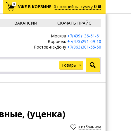
0
0
УЖЕ В КОРЗИНЕ:
0
позиций
на сумму
Р
ВАКАНСИИ
СКАЧАТЬ ПРАЙС
Москва
+7(499)136-61-61
Воронеж
+7(473)291-09-10
Ростов-на-Дону
+7(863)301-55-50
Товары
вные, (уценка)
В избранное