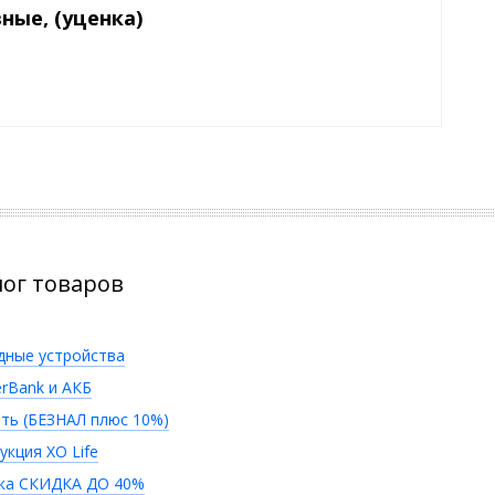
ные, (уценка)
лог товаров
дные устройства
rBank и АКБ
ть (БЕЗНАЛ плюс 10%)
укция XO Life
ка СКИДКА ДО 40%