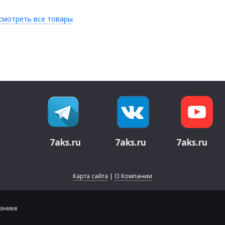
смотреть все товары
7aks.ru
7aks.ru
7aks.ru
Карта сайта
|
О Компании
ехнике