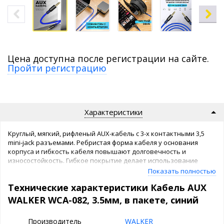
Цена доступна после регистрации на сайте.
Пройти регистрацию
Характеристики
Круглый, мягкий, рифленый AUX-кабель с 3-х контактными 3,5
mini-jack разъемами. Ребристая форма кабеля у основания
корпуса и гибкость кабеля повышают долговечность и
износостойкость. Гибкое покрытие делает использование
кабеля комфортным в любой обстановке. Длина 1 метр.
Показать полностью
Упакован в фирменный пакет-блистер.
Технические характеристики Кабель AUX
WALKER WCA-082, 3.5мм, в пакете, синий
Производитель
WALKER