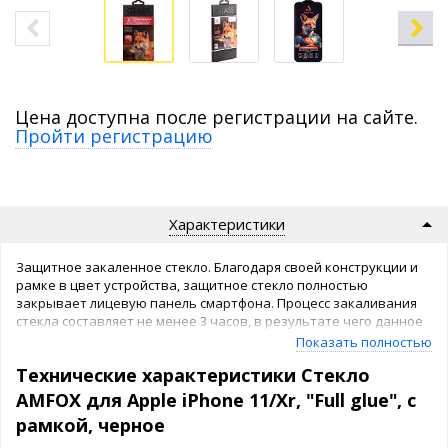
Цена доступна после регистрации на сайте.
Пройти регистрацию
Характеристики
Защитное закаленное стекло. Благодаря своей конструкции и
рамке в цвет устройства, защитное стекло полностью
закрывает лицевую панель смартфона. Процесс закаливания
стекла составляет не менее 3 часов, в результате чего данное
стекло является очень прочным, а также надежно защищает
Показать полностью
телефон от повреждений при падении. Твердость поверхности
Технические характеристики Стекло
составляет 9Н, что гарантирует высочайшие показатели
прозрачности, прочности и ровности структуры
AMFOX для Apple iPhone 11/Xr, "Full glue", с
стекла. Защитное стекло Full Glue WALKER легко
рамкой, черное
устанавливается на телефон благодаря качественному клею,
нанесенному на всю внутреннюю поверхность стекла.