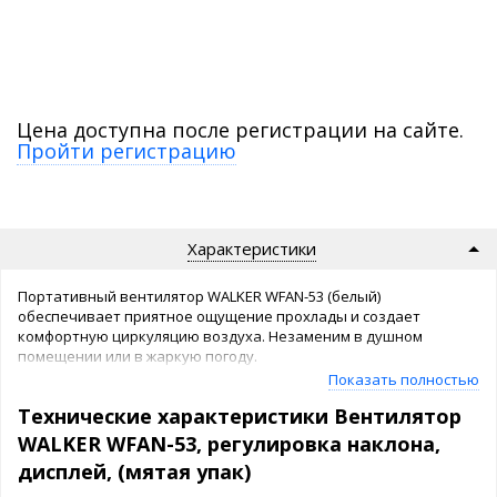
Цена доступна после регистрации на сайте.
Пройти регистрацию
Характеристики
Портативный вентилятор WALKER WFAN-53 (белый)
обеспечивает приятное ощущение прохлады и создает
комфортную циркуляцию воздуха. Незаменим в душном
помещении или в жаркую погоду.
Показать полностью
Устройство оснащено 6 режимами работы.
Технические характеристики Вентилятор
Удобная подставка 2в1: для вентилятора и для телефона.
Возможность настройки угла наклона для более комфортного
WALKER WFAN-53, регулировка наклона,
использования.
дисплей, (мятая упак)
Мощные лопасти и корпус сделаны из ABS и PC-пластика, что
обеспечивает высокую механическую прочность и