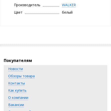
ударостойкость.
Производитель
WALKER
Светодиодный LED-дисплей показывает уровень заряда.
Цвет
белый
Емкость батареи 1200мАч, что дает возможность заряжать
такой вентилятор 1 раз в месяц. Универсальный разъем Type-C
для зарядки.
Наслаждайтесь прохладой вместе с вентилятором WALKER
WFAN-53!
Покупателям
Новости
Обзоры товара
Контакты
Как купить
О компании
Вакансии