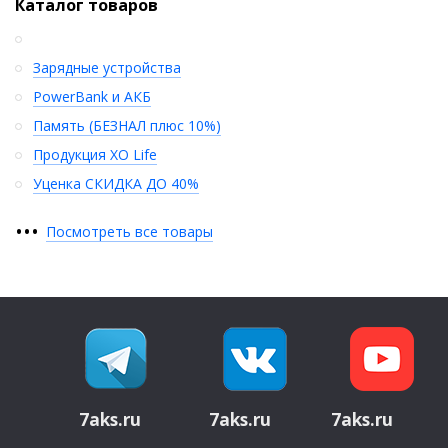
Каталог товаров
Зарядные устройства
PowerBank и АКБ
Память (БЕЗНАЛ плюс 10%)
Продукция XO Life
Уценка СКИДКА ДО 40%
•
•
•
Посмотреть все товары
7aks.ru
7aks.ru
7aks.ru