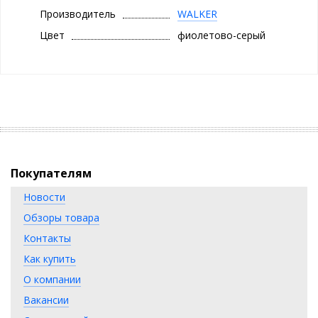
Регулируемый угол наклона позволяет направить воздушный
Производитель
WALKER
поток именно туда, где это необходимо. Энергоэффективный
Цвет
фиолетово-серый
мотор (5Вт) работает от аккумулятора 1200 мАч, которого
хватает на 4-6 часов непрерывной работы, а зарядка через
современный разъем Type-C делает использование
максимально удобным.
Компактные размеры WFAN-55, стильный дизайн и
продуманная функциональность делают этот вентилятор
отличным выбором для тех, кто ценит комфорт и эстетику!
Покупателям
Новости
Обзоры товара
Контакты
Как купить
О компании
Вакансии