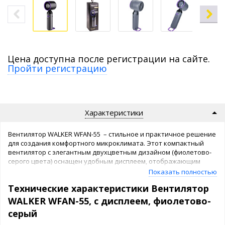
Цена доступна после регистрации на сайте.
Пройти регистрацию
Характеристики
Вентилятор WALKER WFAN-55 – стильное и практичное решение
для создания комфортного микроклимата. Этот компактный
вентилятор с элегантным двухцветным дизайном (фиолетово-
серого цвета) оснащен удобным дисплеем, отображающим
уровень заряда аккумулятора. Прочный корпус из ABS+PC
Показать полностью
пластика и устойчивое кольцо-подставка делают его
Технические характеристики Вентилятор
идеальным выбором для использования на столе, тумбочке или
в путешествиях.
WALKER WFAN-55, с дисплеем, фиолетово-
серый
Устройство предлагает 5 режимов работы – от практически
бесшумного ночного до мощного дневного обдува.