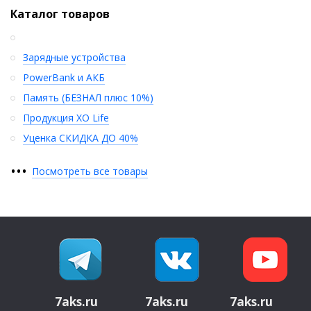
Каталог товаров
Зарядные устройства
PowerBank и АКБ
Память (БЕЗНАЛ плюс 10%)
Продукция XO Life
Уценка СКИДКА ДО 40%
•
•
•
Посмотреть все товары
7aks.ru
7aks.ru
7aks.ru